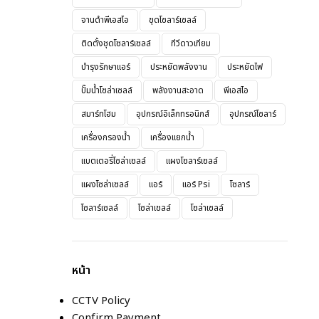
จานดำพีเอสไอ
ชุดโซลาร์เซลล์
ติดตั้งชุดโซลาร์เซลล์
ทีวีดาวเทียม
บำรุงรักษาแอร์
ประหยัดพลังงาน
ประหยัดไฟ
ปั๊มน้ำโซล่าเซลล์
พลังงานสะอาด
พีเอสไอ
สมาร์ทโฮม
อุปกรณ์อิเล็กทรอนิกส์
อุปกรณ์โซลาร์
เครื่องกรองน้ำ
เครื่องแยกน้ำ
แบตเตอรี่โซล่าเซลล์
แผงโซลาร์เซลล์
แผงโซล่าเซลล์
แอร์
แอร์ Psi
โซลาร์
โซลาร์เซลล์
โซล่าเชลล์
โซล่าเซลล์
หน้า
CCTV Policy
Confirm Payment