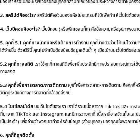
ของเราหรือไปยังเซิร์ฟเวอร์ของบุคคลที่สามที่เกี่ยวข้องในระหว่างการเข้าชมครั้ง
3. สคริปต์คืออะไร?
สคริปต์คือส่วนของรหัสโปรแกรมที่ใช้เพื่อทำให้เว็บไซต์ข
4. เว็บบีคอนคืออะไร?
เว็บบีคอน (หรือพิกเซลแท็ก) คือข้อความหรือรูปภาพขนาดเล็ก
5. คุกกี้
5.1 คุกกี้ทางเทคนิคหรือด้านการทำงาน
คุกกี้บางตัวช่วยให้แน่ใจว่า
ได้ง่ายขึ้น ด้วยวิธีนี้ คุณไม่จำเป็นต้องป้อนข้อมูลเดิมซ้ำ ๆ เมื่อเข้าชมเว็บไซต
5.2 คุกกี้ทางสถิติ
เราใช้คุกกี้ทางสถิติเพื่อเพิ่มประสิทธิภาพประสบการณ์การใช้ง
ทางสถิติ
5.3 คุกกี้เพื่อการตลาด/การติดตาม
คุกกี้เพื่อการตลาด/การติดตาม คือคุกกี้หรื
วัตถุประสงค์ทางการตลาดที่คล้ายคลึงกัน
5.4 โซเชียลมีเดีย
บนเว็บไซต์ของเรา เราได้รวมเนื้อหาจาก TikTok และ Instagra
ที่มาจาก TikTok และ Instagram และมีการวางคุกกี้ เนื้อหานี้อาจจัดเก็บและประ
เป็นประจำ) เพื่ออ่านว่าพวกเขาทำอะไรกับข้อมูล (ส่วนบุคคล) ของคุณซึ่งพวกเขาปร
6. คุกกี้ที่ถูกติดตั้ง