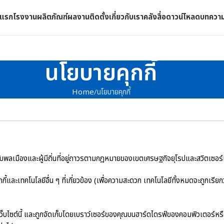
าแรก
โรงงาน
ผลิตภัณฑ์
ผลงานติดตั้ง
เกี่ยวกับเรา
คลังสื่อดาวน์โหลด
บทควา
นโยบายคุกกี้
Home
นโยบายคุกกี้
ใช้กับพลเมืองและผู้มีถิ่นที่อยู่ถาวรตามกฎหมายของเขตเศรษฐกิจยุโรปและสวิตเซอร
คุกกี้และเทคโนโลยีอื่น ๆ ที่เกี่ยวข้อง (เพื่อความสะดวก เทคโนโลยีทั้งหมดจะถูกเรียกว่
เว็บไซต์นี้ และถูกจัดเก็บโดยเบราว์เซอร์ของคุณบนฮาร์ดไดรฟ์ของคอมพิวเตอร์หรืออุ