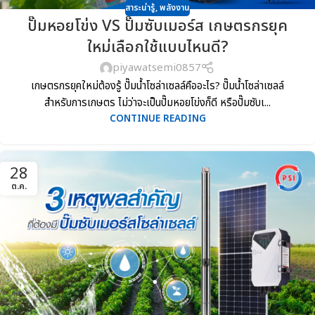
สาระน่ารู้
,
พลังงาน
ปั๊มหอยโข่ง VS ปั๊มซับเมอร์ส เกษตรกรยุค
ใหม่เลือกใช้แบบไหนดี?
piyawatsemi0857
เกษตรกรยุคใหม่ต้องรู้ ปั๊มน้ำโซล่าเซลล์คืออะไร? ปั๊มน้ำโซล่าเซลล์
สำหรับการเกษตร ไม่ว่าจะเป็นปั๊มหอยโข่งก็ดี หรือปั๊มซับเ...
CONTINUE READING
28
ต.ค.