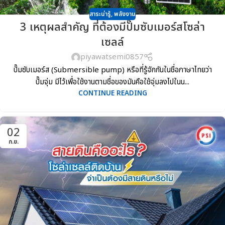
สาระน่ารู้
,
พลังงาน
3 เหตุผลสำคัญ ที่ต้องมีปั๊มซับเมอร์สโซล่า
เซลล์
piyawatsemi0857
ปั๊มซับเมอร์ส (Submersible pump) หรือที่รู้จักกันในชื่อภาษาไทยว่า
ปั๊มจุ่ม มีไว้เพื่อใช้งานตามชื่อของมันคือใช้จุ่มลงไปในน...
CONTINUE READING
02
ก.ย.