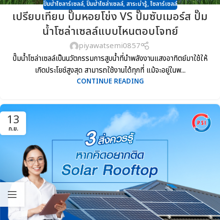
ปั๊มน้ำโซลาร์เซลล์
,
ปั๊มน้ำโซล่าเซลล์
,
สาระน่ารู้
,
โซลาร์เซลล์
เปรียบเทียบ ปั๊มหอยโข่ง VS ปั๊มซับเมอร์ส ปั๊ม
น้ำโซล่าเซลล์แบบไหนตอบโจทย์
piyawatsemi0857
ปั๊มน้ำโซล่าเซลล์เป็นนวัตกรรมการสูบน้ำที่นำพลังงานแสงอาทิตย์มาใช้ให้
เกิดประโยช์สูงสุด สามารถใช้งานได้ทุกที่ แม้จะอยู่ในพ...
CONTINUE READING
13
ก.ย.