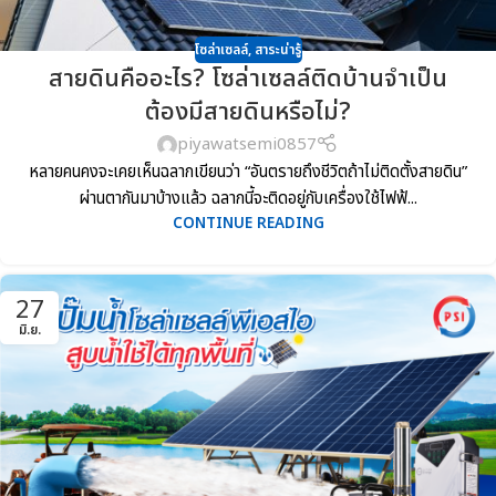
โซล่าเซลล์
,
สาระน่ารู้
สายดินคืออะไร? โซล่าเซลล์ติดบ้านจำเป็น
ต้องมีสายดินหรือไม่?
piyawatsemi0857
หลายคนคงจะเคยเห็นฉลากเขียนว่า “อันตรายถึงชีวิตถ้าไม่ติดตั้งสายดิน”
ผ่านตากันมาบ้างแล้ว ฉลากนี้จะติดอยู่กับเครื่องใช้ไฟฟ้...
CONTINUE READING
27
มิ.ย.