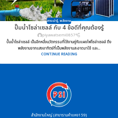
สาระน่ารู้
,
พลังงาน
ปั๊มน้ำโซล่าเซลล์ กับ 4 ข้อดีที่คุณต้องรู้
piyawatsemi0857
ปั๊มน้ำโซล่าเซลล์ เป็นอีกหนึ่งนวัตกรรมที่ใช้งานคู่กับแผงไฟโซล่าเซลล์ ดึง
พลังงานจากแสงอาทิตย์ที่เป็นพลังงานสะอาดมาใช้ และ...
CONTINUE READING
สำนักงานใหญ่ (สาขารามคำแหง159)