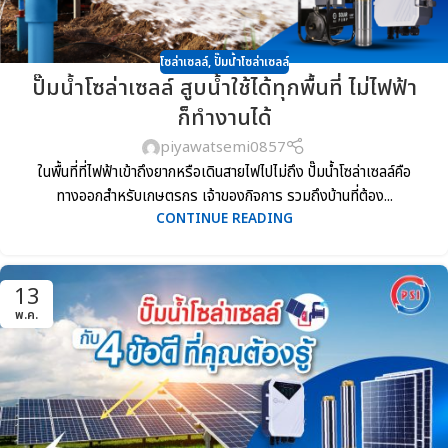
โซล่าเซลล์
,
ปั๊มน้ำโซล่าเซลล์
ปั๊มน้ำโซล่าเซลล์ สูบน้ำใช้ได้ทุกพื้นที่ ไม่ไฟฟ้า
ก็ทำงานได้
piyawatsemi0857
ในพื้นที่ที่ไฟฟ้าเข้าถึงยากหรือเดินสายไฟไปไม่ถึง ปั๊มน้ำโซล่าเซลล์คือ
ทางออกสำหรับเกษตรกร เจ้าของกิจการ รวมถึงบ้านที่ต้อง...
CONTINUE READING
13
พ.ค.