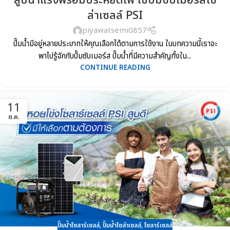
สูบน้ำแรงพร้อมประหยัดไฟ ใช้ปั๊มซับเมอร์สโซ
ล่าเซลล์ PSI
piyawatsemi0857
ปั๊มน้ำมีอยู่หลายประเภทให้คุณเลือกได้ตามการใช้งาน ในบทความนี้เราจะ
พาไปรู้จักกับปั๊มซับเมอร์ส ปั๊มน้ำที่มีความสำคัญทั้งใน...
CONTINUE READING
11
ต.ค.
ปั๊มน้ำโซลาร์เซลล์
,
ปั๊มน้ำโซล่าเซลล์
,
โซลาร์เซลล์