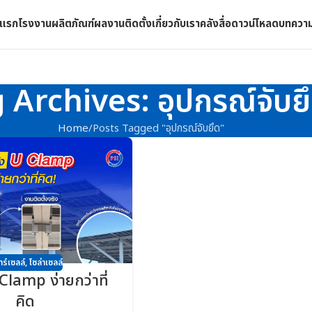
าแรก
โรงงาน
ผลิตภัณฑ์
ผลงานติดตั้ง
เกี่ยวกับเรา
คลังสื่อดาวน์โหลด
บทควา
 Archives: อุปกรณ์จับย
Home
Posts Tagged "อุปกรณ์จับยึด"
าร์เซลล์
,
โซล่าเซลล์
 Clamp ง่ายกว่าที่
คิด