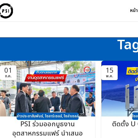
หน้
Tag
01
15
ก.ค.
พ.ค.
ข่าวประชาสัมพันธ์
,
โซลาร์เซลล์
,
โซล่าเซลล์
โซล
PSI ร่วมออกบูธงาน
ติดตั้ง U
อุตสาหกรรมแฟร์ นำเสนอ