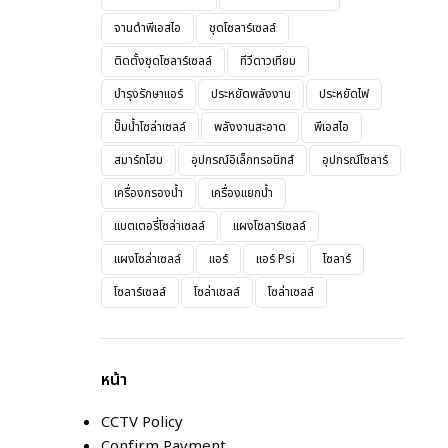
จานดำพีเอสไอ
ชุดโซลาร์เซลล์
ติดตั้งชุดโซลาร์เซลล์
ทีวีดาวเทียม
บำรุงรักษาแอร์
ประหยัดพลังงาน
ประหยัดไฟ
ปั๊มน้ำโซล่าเซลล์
พลังงานสะอาด
พีเอสไอ
สมาร์ทโฮม
อุปกรณ์อิเล็กทรอนิกส์
อุปกรณ์โซลาร์
เครื่องกรองน้ำ
เครื่องแยกน้ำ
แบตเตอรี่โซล่าเซลล์
แผงโซลาร์เซลล์
แผงโซล่าเซลล์
แอร์
แอร์ Psi
โซลาร์
โซลาร์เซลล์
โซล่าเชลล์
โซล่าเซลล์
หน้า
CCTV Policy
Confirm Payment