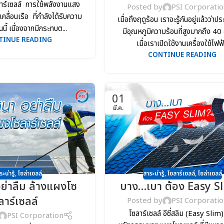
าร์เซลล์ การใช้พลังงานแสง
Posted by
PSI Corporati
คลื่อนเรือ ที่กำลังได้รับความ
เมื่อถึงฤดูร้อน เราจะรู้กันอยู่แล้วว่า
ี้ เนื่องจากมีกระทบต...
มีอุณหภูมิความร้อนที่สูงมากถึง 4
TINUE READING
เมื่อเราเปิดใช้งานเครื่องใช้ไฟฟ้.
CONTINUE READING
01
มี.ค.
ระน่ารู้
,
โซล่าเซลล์
สาระน่ารู้
,
โซลาร์เซลล์
,
โซล่าเซลล์
อย่าลืม ล้างแผงโซ
บาง…เบา ต้อง Easy S
ลาร์เซลล์
Posted by
PSI Corporati
โซลาร์เซลล์ อีซี่สลิม (Easy Slim)
PSI Corporation