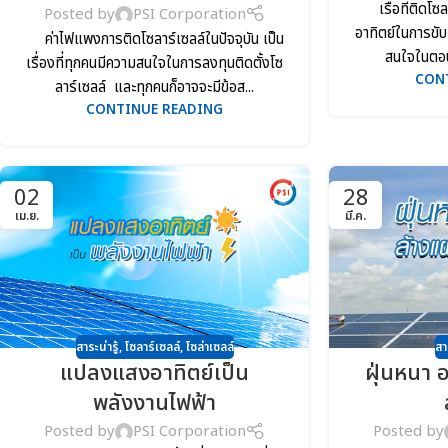
เรือที่ติดโซล
Posted by
PSI Corporation
อาทิตย์ในการขับเ
ค่าไฟแพงการติดโซลาร์เซลล์ในปัจจุบัน เป็น
สนใจในตอนน
เรื่องที่ทุกคนมีความสนใจในการลงทุนติดตั้งโซ
CON
ลาร์เซลล์ และทุกคนก็อาจจะมีข้อส...
CONTINUE READING
02
28
เม.ย.
มี.ค.
สาระน่ารู้
,
โซลาร์เซลล์
,
โซล่าเซลล์
สา
แปลงแสงอาทิตย์เป็น
ฝุ่นหนา 
พลังงานไฟฟ้า
Posted by
PSI Corporation
Posted by