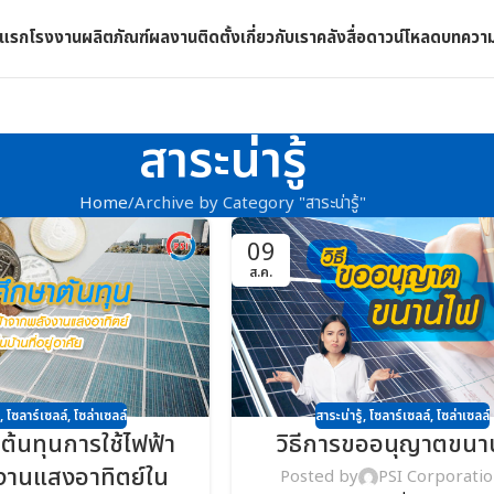
าแรก
โรงงาน
ผลิตภัณฑ์
ผลงานติดตั้ง
เกี่ยวกับเรา
คลังสื่อดาวน์โหลด
บทควา
สาระน่ารู้
Home
Archive by Category "สาระน่ารู้"
09
ส.ค.
,
โซลาร์เซลล์
,
โซล่าเซลล์
สาระน่ารู้
,
โซลาร์เซลล์
,
โซล่าเซลล์
ต้นทุนการใช้ไฟฟ้า
วิธีการขออนุญาตขนา
งานแสงอาทิตย์ใน
Posted by
PSI Corporati