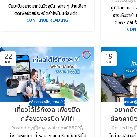
Posted by
นิยมเป็นอย่างมากในปัจจุบัน หลาย ๆ บ้านเลือก
ผู้ที่ติดตามข่า
ติดเพื่อช่วยประหยัดค่าไฟในแต่ละเดือ...
อาจเห็นว่าค่า 
CONTINUE READING
2567 ถูกปรั
CON
22
19
ธ.ค.
ธ.ค.
กล้องวงจรปิด
,
สาระน่ารู้
สาระน่ารู้
เที่ยวได้ไร้กังวล เพียงติด
อยากติดโ
กล้องวงจรปิด Wifi
ต้องคำนึง
Posted by
piyawatsemi0857
Posted by
ช่วงวันหยุดยาวนี้ หลาย ๆ คนเตรียมจัดทริปไป
โซล่าเซลล์บ้านกำ