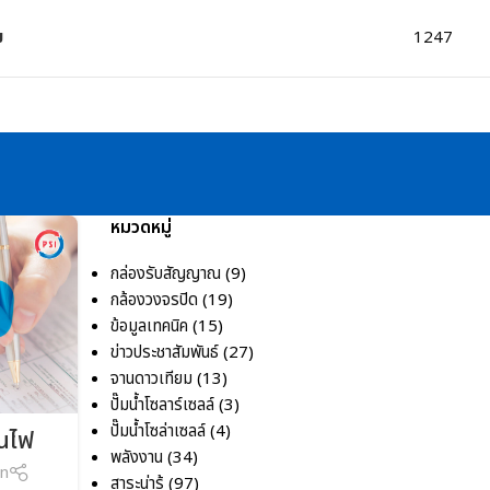
ม
1247
หมวดหมู่
กล่องรับสัญญาณ
(9)
กล้องวงจรปิด
(19)
ข้อมูลเทคนิค
(15)
ข่าวประชาสัมพันธ์
(27)
จานดาวเทียม
(13)
ปั๊มน้ำโซลาร์เซลล์
(3)
ปั๊มน้ำโซล่าเซลล์
(4)
นไฟ
พลังงาน
(34)
on
สาระน่ารู้
(97)