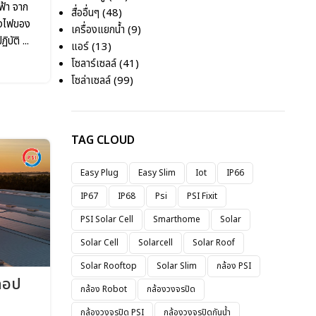
ฟ้า จาก
สื่ออื่นๆ
(48)
่งไฟของ
เครื่องแยกน้ำ
(9)
บัติ ...
แอร์
(13)
โซลาร์เซลล์
(41)
โซล่าเซลล์
(99)
TAG CLOUD
Easy Plug
Easy Slim
Iot
IP66
IP67
IP68
Psi
PSI Fixit
PSI Solar Cell
Smarthome
Solar
Solar Cell
Solarcell
Solar Roof
Solar Rooftop
Solar Slim
กล้อง PSI
ท็อป
กล้อง Robot
กล้องวงจรปิด
กล้องวงจรปิด PSI
กล้องวงจรปิดกันน้ำ