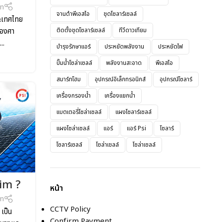
on
จานดำพีเอสไอ
ชุดโซลาร์เซลล์
ประเทศไทย
ติดตั้งชุดโซลาร์เซลล์
ทีวีดาวเทียม
0 องศา
..
บำรุงรักษาแอร์
ประหยัดพลังงาน
ประหยัดไฟ
ปั๊มน้ำโซล่าเซลล์
พลังงานสะอาด
พีเอสไอ
สมาร์ทโฮม
อุปกรณ์อิเล็กทรอนิกส์
อุปกรณ์โซลาร์
เครื่องกรองน้ำ
เครื่องแยกน้ำ
แบตเตอรี่โซล่าเซลล์
แผงโซลาร์เซลล์
แผงโซล่าเซลล์
แอร์
แอร์ Psi
โซลาร์
โซลาร์เซลล์
โซล่าเชลล์
โซล่าเซลล์
lim ?
หน้า
on
CCTV Policy
 เป็น
Confirm Payment