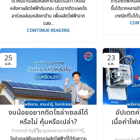
เราหันมาเปลี่ยนหลังคาบ้านธรรมดา ให้เป็น
การเกิดไฟไหม้บ
หลังคาผลิตไฟฟ้ากันเถอะ เริ่มจากติดแผงโซ
ขึ้นได้จากหลายปั
ลาร์เซลล์บนหลังคาบ้าน เพื่อผลิตไฟฟ้าจาก
เทคนิคที่ไม่ไ
แสง...
CON
CONTINUE READING
25
23
ม.ค.
ม.ค.
พลังงาน
,
สาระน่ารู้
,
โซลาร์เซลล์
พลังงา
งบน้อยอยากติดโซล่าเซลล์ได้
อัปเดตค่
หรือไม่ คุ้มหรือเปล่า?
เมื่อค่าไฟ
Posted by
piyawatsemi0857
โซล่าเซลล์คืออุปกรณ์ผลิตไฟฟ้าที่ได้รับความ