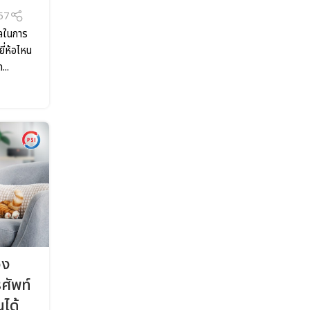
57
งเลในการ
ยี่ห้อไหน
...
อง
ศัพท์
นได้