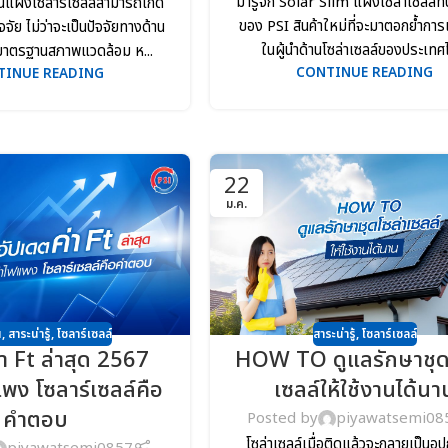
มารู้จัก Solar Slim แผงโซล่าเซลล์ที่บ
นแผงโซลาร์เซลล์สามารถเกิด
ของ PSI สินค้าใหม่ที่จะมาตอกย้ำการเ
จจัย ไม่ว่าจะเป็นปัจจัยทางด้าน
ในผู้นำด้านโซล่าเซลล์ของประเทศไ
ด้มาตรฐานสภาพแวดล้อม ห...
CONTINUE READING
TINUE READING
22
ม.ค.
สาระน่ารู้
,
โซลาร์เซลล์
น
,
สาระน่ารู้
,
โซลาร์เซลล์
HOW TO ดูแลรักษาชุด
า Ft ล่าสุด 2567
เซลล์ให้ใช้งานได้นา
แพง โซลาร์เซลล์คือ
คำตอบ
Posted by
piyawatsemi08
โซล่าเซลล์เมื่อติดแล้วจะกลายเป็นอุป