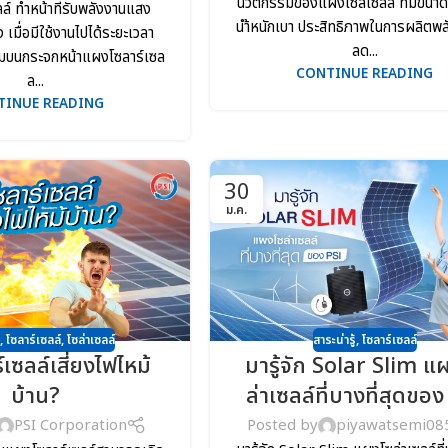
นวัตกรรมของแผงโซลเซลล์ ที่มีขนา
ล์ ทำหน้าที่รับพลังงานแสง
นำ้หนักเบา ประสิทธิภาพในการผลิตพล
 เมื่อมีใช้งานไปได้ระยะเวลา
ลด...
สะสมบนกระจกหน้าแผงโซลาร์เซล
CONTINUE READING
ล...
TINUE READING
30
ม.ค.
สาระน่ารู้
,
โซลาร์เซลล์
,
โซลาร์เซลล์
,
โซล่าเซลล์
มารู้จัก Solar Slim แ
์เซลล์เสี่ยงไฟไหม้
ล่าเซลล์ที่บางที่สุดขอ
บ้าน?
Posted by
piyawatsemi08
PSI Corporation