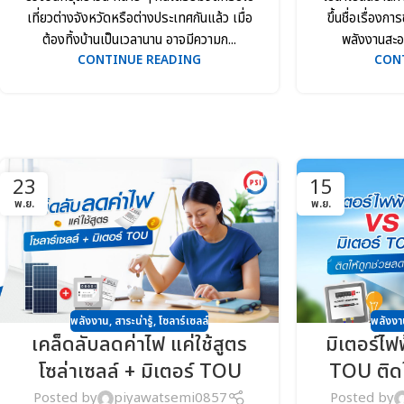
เที่ยวต่างจังหวัดหรือต่างประเทศกันแล้ว เมื่อ
ขึ้นชื่อเรื่องก
ต้องทิ้งบ้านเป็นเวลานาน อาจมีความก...
พลังงานสะอา
CONTINUE READING
CON
23
15
พ.ย.
พ.ย.
พลังงาน
,
สาระน่ารู้
,
โซลาร์เซลล์
พลังงา
เคล็ดลับลดค่าไฟ แค่ใช้สูตร
มิเตอร์ไฟฟ
โซล่าเซลล์ + มิเตอร์ TOU
TOU ติดใ
Posted by
piyawatsemi0857
Posted by