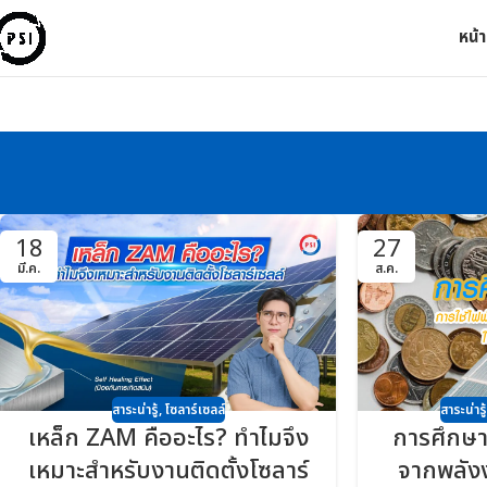
หน้
18
27
มี.ค.
ส.ค.
สาระน่ารู้
,
โซลาร์เซลล์
สาระน่ารู้
เหล็ก ZAM คืออะไร? ทำไมจึง
การศึกษา
เหมาะสำหรับงานติดตั้งโซลาร์
จากพลัง