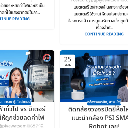
Posted by
piyawatsemi08
ารช่วยประหยัดค่าไฟและยังเป็น
แบตเตอรี่โซล่าเซลล์ นอกจากต้อง
ดที่ใช้แสงอาทิตย์ในกา...
แบตเตอรี่ใช้งานให้ตอบโจทย์ตาม
TINUE READING
ต้องการแล้ว การดูแลรักษาอย่างถูกต้
เรื่องสำคั...
CONTINUE READING
25
ต.ค.
น
,
สาระน่ารู้
,
โซล่าเซลล์
กล้องวงจรปิด
,
สาระน่ารู้
้าทั่วไป vs มิเตอร์
ติดกล้องวงจรปิดยี่ห้อไ
ห้ถูกช่วยลดค่าไฟ
แนะนำกล้อง PSI SM
Robot เลย!
piyawatsemi0857