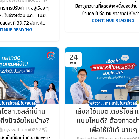
piyawatsemi0857
มีอายุยาวนานที่สุดอย่างหนึ่งของบ้าน อย
วสารการปรับค่า Ft อยู่เรื่อย ๆ
บ้านคุณไปอีกนาน ถ้าอยากให้โซล่าเ
Ft ในช่วงเดือน ม.ค. - เม.ย.
CONTINUE READING
บลดลงที่ 39.72 สตางค์...
TINUE READING
24
พ.ย.
พลังงาน
,
สาระน่ารู้
,
โซลาร์เซลล์
,
โซลาร์เซลล์
,
โซล่าเซลล์
เลือกใช้แบตเตอรี่โซล่า
ซล่าเซลล์ที่บ้าน
แบบไหนดี? ต้องทำอย่
ถึงปัจจัยไหนบ้าง?
เพื่อให้ใช้ได้ นานๆ
piyawatsemi0857
ลังเป็นที่นิยมในปัจจุบันเพราะ