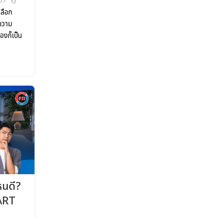
57
เลือก
ความ
องก็เป็น
หนดี?
ART