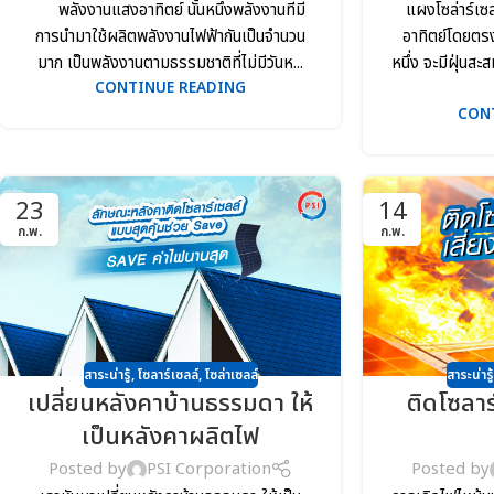
พลังงานแสงอาทิตย์ นั้นหนึ่งพลังงานที่มี
แผงโซล่าร์เซล
การนำมาใช้ผลิตพลังงานไฟฟ้ากันเป็นจำนวน
อาทิตย์โดยตรง
มาก เป็นพลังงานตามธรรมชาติที่ไม่มีวันห...
หนึ่ง จะมีฝุ่น
CONTINUE READING
CON
23
14
ก.พ.
ก.พ.
สาระน่ารู้
,
โซลาร์เซลล์
,
โซล่าเซลล์
สาระน่ารู้
เปลี่ยนหลังคาบ้านธรรมดา ให้
ติดโซลาร
เป็นหลังคาผลิตไฟ
Posted by
PSI Corporation
Posted by