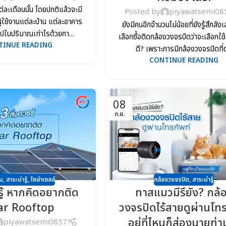
่ละเดือนนั้น โดยปกติแล้วจะมี
Posted by
piyawatsemi08
ู้ใช้งานแต่ละบ้าน แต่ละอาคาร
ยังมีคนอีกจำนวนไม่น้อยที่ยังรู้สึกลั
ไปในปริมาณเท่าไรด้วยกา...
เลือกซื้อติดกล้องวงจรปิดว่าจะเลือกใช้
TINUE READING
ดี? เพราะการมีกล้องวงจรปิดที่ด
CONTINUE READING
08
ก.ย.
น
,
สาระน่ารู้
,
โซล่าเซลล์
กล้องวงจรปิด
,
สาระน่ารู้
รู้ หากคิดอยากติด
ทาสแมวมีรึยัง? กล้
ar Rooftop
วงจรปิดไร้สายดูผ่านโทร
อยู่ที่ไหนก็ส่องนายท่า
piyawatsemi0857