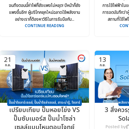
จนถึงตอนนี้ค่าไฟก็ยังแพงไม่หยุด! ปีหน้าก็ยัง
การใช้ไฟฟ้าในแต
แพงขึ้นอีก! ผู้บริโภคยุคใหม่ฉลาดใช้พลังงาน
การจดบันทึกว่าผ
อย่างเราก็ต้องหาวิธีในการรับมือกับ...
สถานที่ใช้ไฟ
CONTINUE READING
CON
21
13
ก.ย.
ก.ย.
พลังงา
ปั๊มน้ำโซลาร์เซลล์
,
ปั๊มน้ำโซล่าเซลล์
,
สาระน่ารู้
,
โซลาร์
3 สิ่งควร
เปรียบเทียบ ปั๊มหอยโข่ง VS
เซลล์
Sol
ปั๊มซับเมอร์ส ปั๊มน้ำโซล่า
เซลล์แบบไหนตอบโจทย์
Posted by