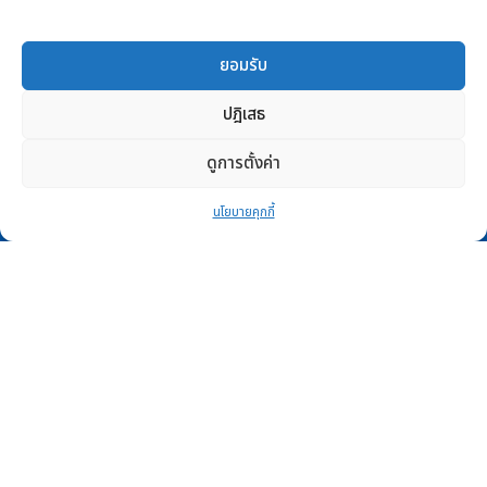
ตัวแทนจำหน่าย
แอปพลิเคชัน
ยอมรับ
ปฎิเสธ
Android APP
PSI HOME
ดูการตั้งค่า
PSI Solar Cell
iOS APP
นโยบายคุกกี้
PSI HOME
PSI Solar Cell
ติดต่อเรา
ศูนย์บริการ PSI
ติดตามข่าวสารได้ที่