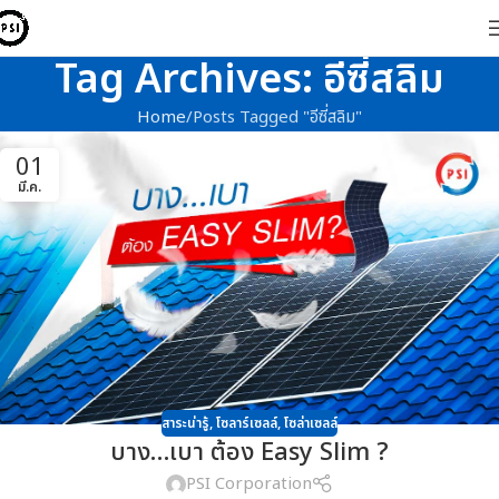
Tag Archives: อีซี่สลิม
Home
Posts Tagged "อีซี่สลิม"
01
มี.ค.
สาระน่ารู้
,
โซลาร์เซลล์
,
โซล่าเซลล์
บาง…เบา ต้อง Easy Slim ?
PSI Corporation