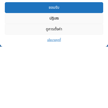
ยอมรับ
แอปพลิเคชัน
ปฎิเสธ
Android APP
PSI HOME
ดูการตั้งค่า
PSI Solar Cell
นโยบายคุกกี้
iOS APP
PSI HOME
PSI Solar Cell
ติดต่อเรา
ศูนย์บริการ PSI
ติดตามข่าวสารได้ที่