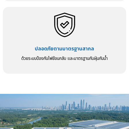
ปลอดภัยตามมาตรฐานสากล
ด้วยระบบป้องกันไฟย้อนกลับ และมาตรฐานกันฝุ่นกันน้ำ