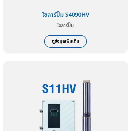
โซลาร์ปั๊ม S4090HV
โซลาร์ปั๊ม
ดูข้อมูลเพิ่มเติม