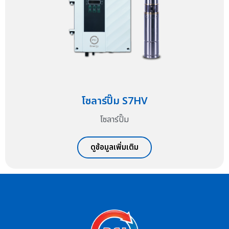
โซลาร์ปั๊ม S7HV
โซลาร์ปั๊ม
ดูข้อมูลเพิ่มเติม