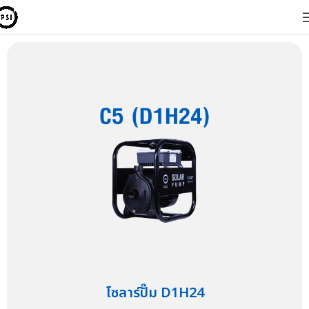
โซลาร์ปั๊ม D1H24