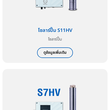
โซลาร์ปั๊ม S11HV
โซลาร์ปั๊ม
ดูข้อมูลเพิ่มเติม