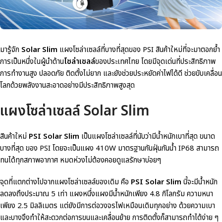
มารู้จัก
Solar Slim
แผงโซล่าเซลล์ที่บางที่สุดของ PSI สินค้าใหม่ที่จะมาตอกย้ำ
การเป็นหนึ่งในผู้นำด้าน
โซล่าเซลล์
ของประเทศไทย โดยมีจุดเด่นที่
ประสิทธิภาพ
การทำงานสูง ปลอดภัย ติดตั้งไม่ยาก และยังช่วยประหยัดค่าไฟได้ดี
ช่วยขับเคลื่อน
โลกด้วยพลังงานสะอาดอย่างมีประสิทธิภาพสูงสุด
แผงโซล่าเซลล์ Solar Slim
สินค้าใหม่
PSI Solar Slim
เป็นแผงโซล่าเซลล์ที่นับว่ามีน้ำหนักเบาที่สุด ขนาด
บางที่สุด ของ PSI โดยจะเป็นแผง 410W มาตรฐานกันฝุ่นกันน้ำ IP68 สามารถ
ทนได้ทุกสภาพอากาศ หมดห่วงไม่ต้องคอยดูแลรักษาบ่อยๆ
จุดที่แตกต่างไปจากแผงโซล่าเซลล์ของเดิม คือ
PSI Solar Slim
นี้จะมีน้ำหนัก
ลดลงถึงประมาณ 5 เท่า แผงหนึ่งแผงมีน้ำหนักเพียง 4.8 กิโลกรัม ความหนา
เพียง 2.5 มิลลิเมตร แต่ยังมีการต่อวงจรไฟเหมือนเดิมทุกอย่าง ด้วยความเบา
และบางจึงทำให้สะดวกต่อการขนและเคลื่อนย้าย การติดตั้งก็สามารถทำได้ง่าย ๆ