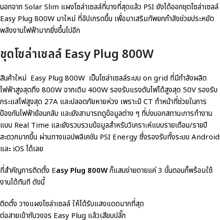
นอกจาก Solar Slim แผงโซล่าเซลล์ที่บางที่สุดแล้ว PSI ยังได้ออกชุดโซล่าเซลล์
Easy Plug 800W มาใหม่ ที่อัปเกรดขึ้น เพื่อมาเสริมทัพยกกำลังช่วยประหยัด
พลังงานไฟฟ้ามากยิ่งขึ้นไปอีก
ชุดโซล่าเซลล์ Easy Plug 800W
สินค้าใหม่ Easy Plug 800W เป็นโซล่าเซลล์ระบบ on grid ที่มีกำลังผลิต
ไฟฟ้าสูงสุดถึง 800W จากเดิม 400W รองรับแรงดันไฟได้สูงสุด 50V รองรับ
กระแสไฟสูงสุด 27A และปลอดภัยหายห่วง เพราะมี CT ทำหน้าที่ช่วยในการ
ป้องกันไฟฟ้าย้อนกลับ และยังสามารถดูข้อมูลต่าง ๆ ที่บ่งบอกสถานะการทำงาน
แบบ Real Time และยังรวบรวมข้อมูลสำหรับวิเคราะห์แบบรายเดือน/รายปี
สะดวกมากขึ้น ผ่านทางแอปพลิเคชัน PSI Energy ซึ่งรองรับทั้งระบบ Android
และ iOS ได้เลย
ที่สำคัญการติดตั้ง E
asy Plug 800W
ก็แสนง่ายดายแค่ 3 ขั้นตอนก็พร้อมใช้
งานได้ทันที ดังนี้
ติดตั้ง วางแผงโซล่าเซลล์ ให้ได้รับแสงแดดมากที่สุด
ต่อสายเข้ากับวงจร Easy Plug แล้วเสียบปลั๊ก