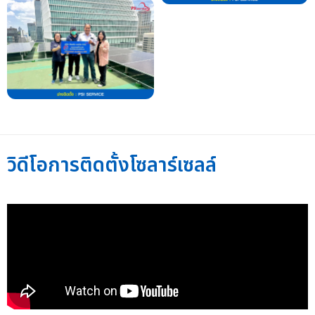
วิดีโอการติดตั้งโซลาร์เซลล์