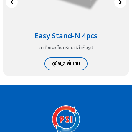
d-N 4pcs
Easy Stan
ซลล์สำเร็จรูป
ขาตั้งแผงโซลาร์
ิ่มเติม
ดูข้อมูลเพ