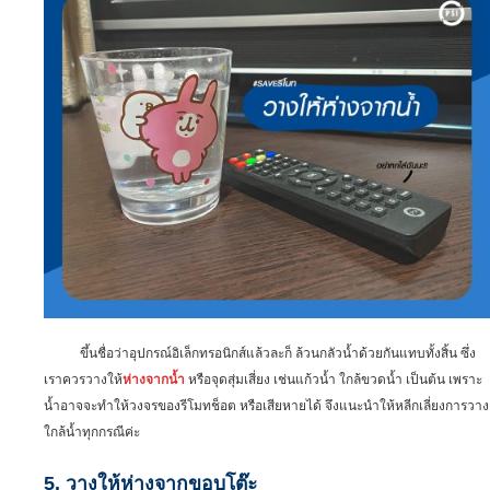
ขึ้นชื่อว่าอุปกรณ์อิเล็กทรอนิกส์แล้วละก็ ล้วนกลัวน้ำด้วยกันแทบทั้งสิ้น ซึ่ง
เราควรวางให้
ห่างจากน้ำ
หรือจุดสุ่มเสี่ยง เช่นแก้วน้ำ ใกล้ขวดน้ำ เป็นต้น เพราะ
น้ำอาจจะทำให้วงจรของรีโมทช็อต หรือเสียหายได้ จึงแนะนำให้หลีกเลี่ยงการวาง
ใกล้น้ำทุกกรณีค่ะ
5. วางให้ห่างจากขอบโต๊ะ