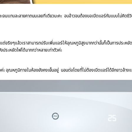
จนแทบละลายคาถนนเลยทีเดียวนะคะ อบอ้าวจนต้องขอเปิดแอร์กันแบบไม่คิดชีวิต สิ
แต่จริงๆแล้วเราสามารถปรับเพิ่มแอร์ให้อุณหภูมิสูงมากกว่านั้นก็เป็นการประหยัดได
ยังประหยัดไฟได้มากกว่าหลายเท่าตัวค่ะ
้วค่ะ อุณหภูมิภายในห้องยังคงเย็นอยู่ นอนต่อโดยที่ไม่ต้องเปิดแอร์ได้อีกยาวล้างแ