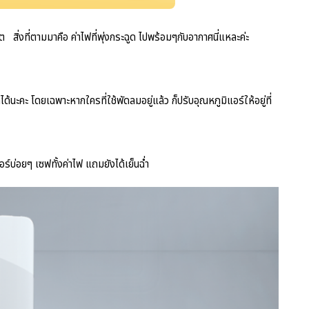
่งที่ตามมาคือ ค่าไฟที่พุ่งกระฉูด ไปพร้อมๆกับอากาศนี่แหละค่ะ
้นะคะ โดยเฉพาะหากใครที่ใช้พัดลมอยู่แล้ว ก็ปรับอุณหภูมิแอร์ให้อยู่ที่
อร์บ่อยๆ เซฟทั้งค่าไฟ แถมยังได้เย็นฉ่ำ