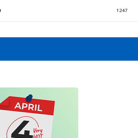
ม
1247