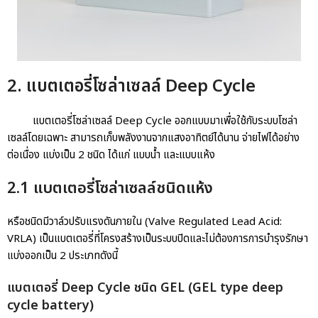
2. แบตเตอรี่โซล่าเซลล์ Deep Cycle
แบตเตอรี่โซล่าเซลล์ Deep Cycle ออกแบบมาเพื่อใช้กับระบบโซล่า
เซลล์โดยเฉพาะ สามารถเก็บพลังงานจากแสงอาทิตย์ได้นาน จ่ายไฟได้อย่าง
ต่อเนื่อง แบ่งเป็น 2 ชนิด ได้แก่ แบบน้ำ และแบบแห้ง
2.1 แบตเตอรี่โซล่าเซลล์ชนิดแห้ง
หรือชนิดมีวาล์วปรับแรงดันภายใน (Valve Regulated Lead Acid:
VRLA) เป็นแบตเตอรี่ที่โครงสร้างเป็นระบบปิดและไม่ต้องการการบำรุงรักษา
แบ่งออกเป็น 2 ประเภทดังนี้
แบตเตอรี่ Deep Cycle ชนิด GEL
(GEL type deep
cycle battery)