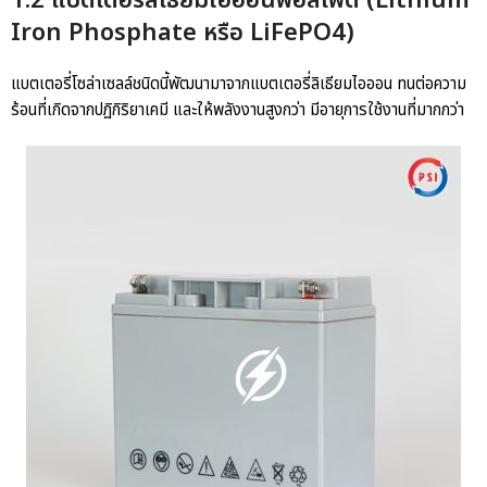
1.2 แบตเตอรี่ลิเธียมไอออนฟอสเฟต (Lithium
Iron Phosphate หรือ LiFePO4)
แบตเตอรี่โซล่าเซลล์ชนิดนี้พัฒนามาจากแบตเตอรี่ลิเธียมไอออน ทนต่อความ
ร้อนที่เกิดจากปฏิกิริยาเคมี และให้พลังงานสูงกว่า มีอายุการใช้งานที่มากกว่า