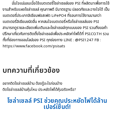
มั่นใจแน่นอนเมื่อใช้แบตเตอรี่โซล่าเซลล์ของ PSI ที่ผลิตมาเพื่อการใช้
งานสำหรับแผงโซล่าเซลล์ คุณภาพดี มีมาตรฐาน ปลอดภัยและวางใจได้ เป็น
แบตเตอรี่ประเภทลิเธียมฟอสเฟต LiFePO4 ที่รอบการใช้งานนานกว่า
แบตเตอรี่ลิเธียมชนิดอื่น หากสนใจแบตเตอรี่หรือโซล่าเซลล์ของ PSI
สามารถดูรายละเอียดเพิ่มเติมและโซล่าเซลล์ทุกแบบของ PSI รวมถึงขอคำ
ปรึกษาเกี่ยวกับการติดตั้งโซล่าเซลล์เพื่อประหยัดค่าไฟได้ที่ PSI.CO.TH รวม
ทั้งที่ช่องทางออนไลน์ของ PSI ทุกช่องทาง LINE : @PSI1247 FB :
https://www.facebook.com/psisats
บทความที่เกี่ยวข้อง
อยากติดโซล่าเซลล์บ้าน ต้องรู้อะไรก่อนบ้าง
ติดโซล่าเซลล์บ้านคุ้มไหม ประหยัดไฟได้คุ้มจริงหรือ?
โซล่าเซลล์ PSI ช่วยคุณประหยัดไฟได้ล้าน
เปอร์เซ็นต์!