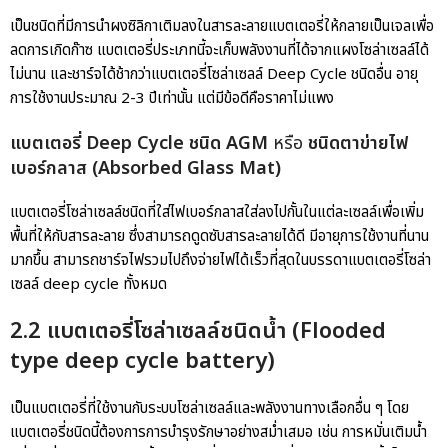
เป็นชนิดที่มีการนำผงซิลิกาเติมลงในสารละลายแบตเตอรี่ให้กลายเป็นเจลเพื่อ
ลดการเกิดก๊าซ แบตเตอรี่ประเภทนี้จะเก็บพลังงานที่ได้จากแผงโซล่าเซลล์ได้
ไม่นาน และชาร์จได้ช้ากว่าแบตเตอรี่โซล่าเซลล์ Deep Cycle ชนิดอื่น อายุ
การใช้งานประมาณ 2-3 ปีเท่านั้น แต่มีข้อดีคือราคาไม่แพง
แบตเตอรี่ Deep Cycle ชนิด AGM
หรือ
ชนิดตาข่ายไฟ
เบอร์กลาส (Absorbed Glass Mat)
แบตเตอรี่โซล่าเซลล์ชนิดที่ใส่ไฟเบอร์กลาสใส่ลงไปกั้นในแต่ละเซลล์เพื่อเพิ่ม
พื้นที่ให้กับสารละลาย ซึ่งสามารถดูดซับสารละลายได้ดี มีอายุการใช้งานที่นาน
มากขึ้น สามารถชาร์จไฟรวมไปถึงจ่ายไฟได้เร็วที่สุดในบรรดาแบตเตอรี่โซล่า
เซลล์ deep cycle ทั้งหมด
2.2 แบตเตอรี่โซล่าเซลล์ชนิดน้ำ
(Flooded
type deep cycle battery)
เป็นแบตเตอรี่ที่ใช้งานกับระบบโซล่าเซลล์และพลังงานทางเลือกอื่น ๆ โดย
แบตเตอรี่ชนิดนี้ต้องการการบำรุงรักษาอย่างสม่ำเสมอ เช่น การหมั่นเติมน้ำ