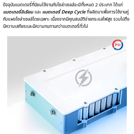
ปัจจุบันแบตเตอรี่ที่นิยมใช้งานกับโซล่าเซลล์จะมีทั้งหมด 2 ประเภท ได้แก่
แบตเตอรี่ลิเธียม
และ
แบตเตอรี่ Deep Cycle
ที่ผลิตมาเพื่อการใช้งานคู่
กับแผงโซล่าเซลล์โดยเฉพาะ เนื่องจากมีคุณสมบัติจ่ายกระแสไฟสูง รวมไปถึง
มีความเสถียรและมีความทนทานกว่าแบตเตอรี่ทั่วไป