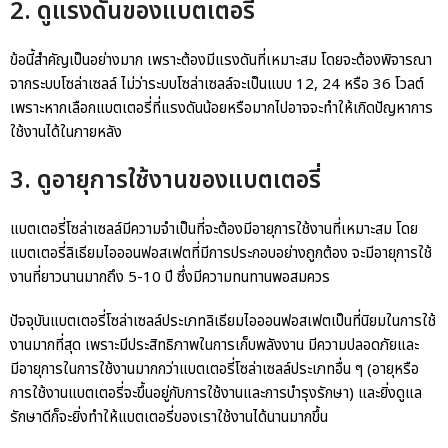
2. ดูแรงดันของแบตเตอรี่
ข้อนี้สำคัญเป็นอย่างมาก เพราะต้องมีแรงดันที่เหมาะสม โดยจะต้องพิจารณา
จากระบบโซล่าเซลล์ ไม่ว่าระบบโซล่าเซลล์จะเป็นแบบ 12, 24 หรือ 36 โวลต์
เพราะหากเลือกแบตเตอรี่ที่แรงดันน้อยหรือมากไปอาจจะทำให้เกิดปัญหาการ
ใช้งานได้ในภายหลัง
3. ดูอายุการใช้งานของแบตเตอรี่
แบตเตอรี่โซล่าเซลล์มีความจำเป็นที่จะต้องมีอายุการใช้งานที่เหมาะสม โดย
แบตเตอรี่ลิเธียมไอออนฟอสเฟตที่มีการประกอบอย่างถูกต้อง จะมีอายุการใช้
งานที่ยาวนานมากถึง 5-10 ปี ซึ่งมีความทนทานพอสมควร
ปัจจุบันแบตเตอรี่โซล่าเซลล์ประเภทลิเธียมไอออนฟอสเฟตเป็นที่นิยมในการใช้
งานมากที่สุด เพราะมีประสิทธิภาพในการเก็บพลังงาน มีความปลอดภัยและ
มีอายุการในการใช้งานมากกว่าแบตเตอรี่โซล่าเซลล์ประเภทอื่น ๆ (อายุหรือ
การใช้งานแบตเตอรี่จะขึ้นอยู่กับการใช้งานและการบำรุงรักษา) และยิ่งดูแล
รักษาดีก็จะยิ่งทำให้แบตเตอรี่ของเราใช้งานได้นานมากขึ้น