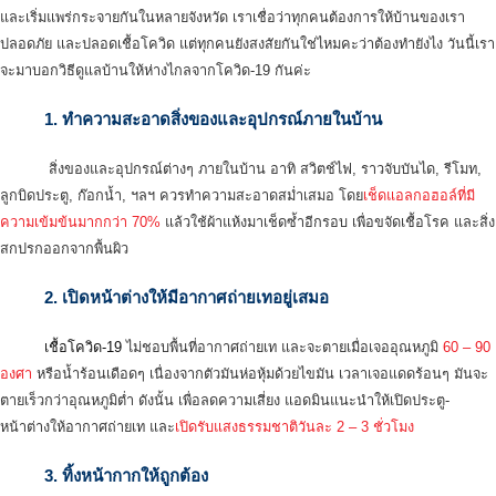
และเริ่มแพร่กระจายกันในหลายจังหวัด เราเชื่อว่าทุกคนต้องการให้บ้านของเรา
ปลอดภัย และปลอดเชื้อโควิด แต่ทุกคนยังสงสัยกันใช่ไหมคะว่าต้องทำยังไง วันนี้เรา
จะมาบอกวิธีดูแลบ้านให้ห่างไกลจากโควิด-19 กันค่ะ
1. ทำความสะอาดสิ่งของและอุปกรณ์ภายในบ้าน
สิ่งของและอุปกรณ์ต่างๆ ภายในบ้าน อาทิ สวิตช์ไฟ, ราวจับบันได, รีโมท,
ลูกบิดประตู, ก๊อกน้ำ, ฯลฯ ควรทำความสะอาดสม่ำเสมอ โดย
เช็ดแอลกอฮอล์ที่มี
ความเข้มข้นมากกว่า 70%
แล้วใช้ผ้าแห้งมาเช็ดซ้ำอีกรอบ เพื่อขจัดเชื้อโรค และสิ่ง
สกปรกออกจากพื้นผิว
2. เปิดหน้าต่างให้มีอากาศถ่ายเทอยู่เสมอ
เชื้อโควิด-19
ไม่ชอบพื้นที่อากาศถ่ายเท และจะตายเมื่อเจออุณหภูมิ
60 – 90
องศา
หรือน้ำร้อนเดือดๆ เนื่องจากตัวมันห่อหุ้มด้วยไขมัน เวลาเจอแดดร้อนๆ มันจะ
ตายเร็วกว่าอุณหภูมิต่ำ ดังนั้น เพื่อลดความเสี่ยง แอดมินแนะนำให้เปิดประตู-
หน้าต่างให้อากาศถ่ายเท และ
เปิดรับแสงธรรมชาติวันละ 2 – 3 ชั่วโมง
3. ทิ้งหน้ากากให้ถูกต้อง