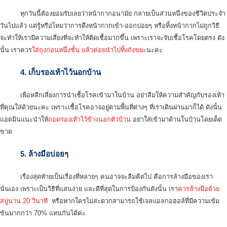
ทุกวันนี้ต้องยอมรับเลยว่าหน้ากากอนามัย กลายเป็นส่วนหนึ่งของชีวิตประจำ
วันไปแล้ว แต่รู้หรือไหมว่าการดึงหน้ากากเข้า-ออกบ่อยๆ หรือทิ้งหน้ากากไม่ถูกวิธี
จะทำให้เรามีความเสี่ยงที่จะทำให้ติดเชื้อมากขึ้น เพราะเราจะจับเชื้อโรคโดยตรง ดัง
นั้น เราควร
ใส่ถุงก่อนหนึ่งชั้น แล้วค่อยนำไปทิ้งถังขยะ
นะคะ
4. เก็บรองเท้าไว้นอกบ้าน
เพื่อหลีกเลี่ยงการนำเชื้อโรคเข้ามาในบ้าน อย่าลืมให้ความสำคัญกับรองเท้า
ที่คุณใส่ด้วยนะคะ เพราะเชื้อโรคอาจอยู่ตามพื้นที่ต่างๆ ที่เราเดินผ่านมาก็ได้ ดังนั้น
แอดมินแนะนำให้
ถอดรองเท้าไว้ข้างนอกตัวบ้าน
อย่าใส่เข้ามาด้านในบ้านโดยเด็ด
ขาด
5. ล้างมือบ่อยๆ
เรื่องสุดท้ายเป็นเรื่องที่หลายๆ คนอาจจะลืมคิดไป คือการล้างมือของเรา
นั่นเอง เพราะเป็นวิธีที่แสนง่าย และดีที่สุดในการป้องกันดังนั้น เรา
ควรล้างมือด้วย
สบู่นาน 20 วินาที
หรือหากใครไม่สะดวกสามารถใช้เจลแอลกอฮอล์ที่มีความเข้ม
ข้นมากกว่า 70% แทนกันได้ค่ะ