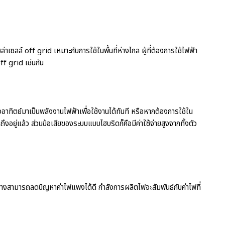
่าเซลล์ off grid เหมาะกับการใช้ในพื้นที่ห่างไกล
ผู้ที่ต้องการใช้ไฟฟ้า
ff grid เช่นกัน
ตย์มาเป็นพลังงานไฟฟ้าเพื่อใช้งานได้ทันที หรือหากต้องการใช้ใน
ถึงอยู่แล้ว ส่วนข้อเสียของระบบแบบไฮบริดก็คือมีค่าใช้จ่ายสูงจากทั้งตัว
กว้างสามารถลดปัญหาค่าไฟแพงได้ดี กำลังการผลิตไฟจะสัมพันธ์กับค่าไฟที่