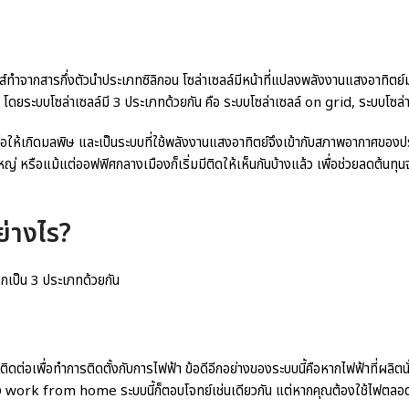
กส์ทำจากสารกึ่งตัวนำประเภทซิลิกอน โซล่าเซลล์มีหน้าที่แปลงพลังงานแสงอาทิตย
ที โดยระบบโซล่าเซลล์มี 3 ประเภทด้วยกัน คือ ระบบโซล่าเซลล์ on grid, ระบบโซ
ที่ไม่ก่อให้เกิดมลพิษ และเป็นระบบที่ใช้พลังงานแสงอาทิตย์จึงเข้ากับสภาพอากาศข
แม้แต่ออฟฟิศกลางเมืองก็เริ่มมีติดให้เห็นกันบ้างแล้ว เพื่อช่วยลดต้นทุนจากค่าไ
ย่างไร?
อกเป็น 3 ประเภทด้วยกัน
ติดต่อเพื่อทำการติดตั้งกับการไฟฟ้า
ข้อดีอีกอย่างของระบบนี้คือหากไฟฟ้าที่ผลิตน
ที่ยัง work from home ระบบนี้ก็ตอบโจทย์เช่นเดียวกัน แต่หากคุณต้องใช้ไฟตลอ