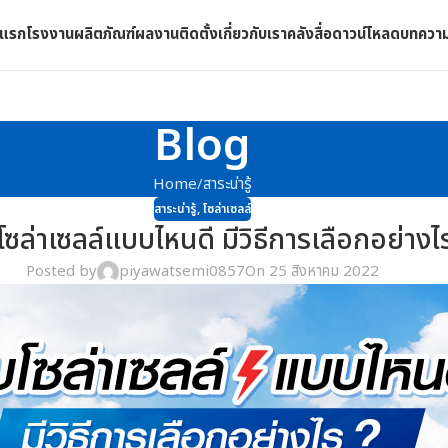
าแรก
โรงงาน
ผลิตภัณฑ์
ผลงานติดตั้ง
เกี่ยวกับเรา
คลังสื่อดาวน์โหลด
บทควา
Blog
Home
สาระน่ารู้
สาระน่ารู้
,
โซล่าเซลล์
ซล่าเซลล์แบบไหนดี มีวิธีการเลือกอย่างไ
Posted by
piyawatsemi0857
On 25 สิงหาคม 2022