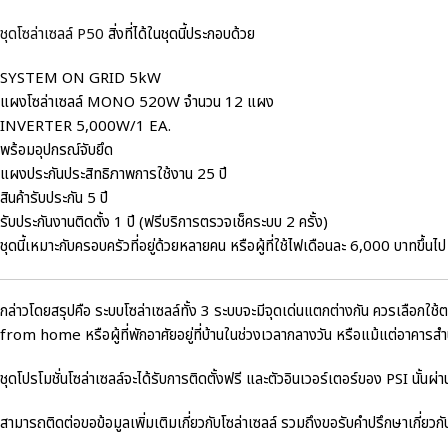
ชุดโซล่าเซลล์ P50
สิ่งที่ได้ในชุดนี้ประกอบด้วย
SYSTEM ON GRID 5kW
แผงโซล่าเซลล์ MONO 520W จำนวน 12 แผง
INVERTER 5,000W/1 EA.
พร้อมอุปกรณ์จับยึด
แผงประกันประสิทธิภาพการใช้งาน 25 ปี
สินค้ารับประกัน 5 ปี
รับประกันงานติดตั้ง 1 ปี (ฟรีบริการตรวจเช็คระบบ 2 ครั้ง)
ชุดนี้เหมาะกับครอบครัวที่อยู่ด้วยหลายคน หรือผู้ที่ใช้ไฟเดือนละ 6,000 บาทขึ้
กล่าวโดยสรุปคือ ระบบโซล่าเซลล์ทั้ง 3 ระบบจะมีจุดเด่นแตกต่างกัน ควรเลือกใช้ต
from home หรือผู้ที่พักอาศัยอยู่ที่บ้านในช่วงเวลากลางวัน หรือแม้แต่อาคารสำ
ชุดโปรโมชั่นโซล่าเซลล์จะได้รับการติดตั้งฟรี และตัวอินเวอร์เตอร์ของ PSI 
สามารถติดต่อขอข้อมูลเพิ่มเติมเกี่ยวกับโซล่าเซลล์ รวมถึงขอรับคำปรึกษาเกี่ยวกับก