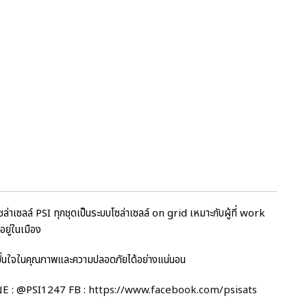
ซล่าเซลล์ PSI ทุกชุดเป็นระบบโซล่าเซลล์ on grid เหมาะกับผู้ที่ work
ยู่ในเมือง
ณมั่นใจในคุณภาพและความปลอดภัยได้อย่างแน่นอน
INE : @PSI1247 FB :
https://www.facebook.com/psisats