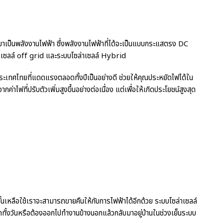
์มาเป็นพลังงานไฟฟ้า ซึ่งพลังงานไฟฟ้าที่ได้จะเป็นแบบกระแสตรง DC
ล่าเซลล์ off grid และระบบโซล่าเซลล์ Hybrid
องประเทศไทยที่แดดแรงตลอดทั้งปีเป็นอย่างดี ช่วยให้คุณประหยัดไฟได้ใน
ฟที่ปรับตัวเพิ่มสูงขึ้นอย่างต่อเนื่อง แต่เพื่อให้เกิดประโยชน์สูงสุด
ั้นเหลือใช้เราจะสามารถขายคืนให้กับการไฟฟ้าได้อีกด้วย ระบบโซล่าเซลล์
ดทั้งวันหรือต้องออกไปทำงานข้างนอกแล้วกลับมาอยู่บ้านในช่วงเย็นระบบ