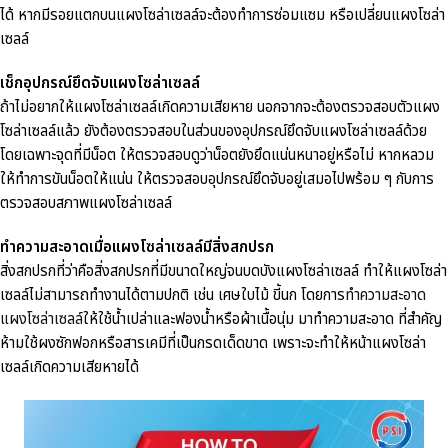
ได้ หากมีรอยแตกบนแผงโซล่าเซลล์จะต้องทำการซ่อมแซม หรือเปลี่ยนแผงโซล่า
เซลล์
เช็กอุปกรณ์ยึดจับแผงโซล่าเซลล์
ถ้าไม่อยากให้แผงโซล่าเซลล์เกิดความเสียหาย นอกจากจะต้องตรวจสอบตัวแผง
โซล่าเซลล์แล้ว ยังต้องตรวจสอบในส่วนของอุปกรณ์ยึดจับแผงโซล่าเซลล์ด้วย
โดยเฉพาะจุดที่มีน็อต ให้ตรวจสอบดูว่าน็อตยังยึดแน่นหนาอยู่หรือไม่ หากหลวม
ให้ทำการขันน็อตให้แน่น ให้ตรวจสอบอุปกรณ์ยึดจับอยู่เสมอไปพร้อม ๆ กับการ
ตรวจสอบสภาพแผงโซล่าเซลล์
ทำความสะอาดเมื่อแผงโซล่าเซลล์มีสิ่งสกปรก
สิ่งสกปรกที่ว่าคือสิ่งสกปรกที่มีขนาดใหญ่จนบดบังแผงโซล่าเซลล์ ทำให้แผงโซล่า
เซลล์ไม่สามารถทำงานได้ตามปกติ เช่น เศษใบไม้ ขี้นก โดยการ
ทำความสะอาด
แผงโซล่าเซลล์
ให้ใช้น้ำเปล่าและฟองน้ำหรือผ้าเนื้อนุ่ม มาทำความสะอาด ที่สำคัญ
ห้ามใช้ผงซักฟอกหรือสารเคมีที่เป็นกรดเด็ดขาด เพราะจะทำให้หน้าแผงโซล่า
เซลล์เกิดความเสียหายได้