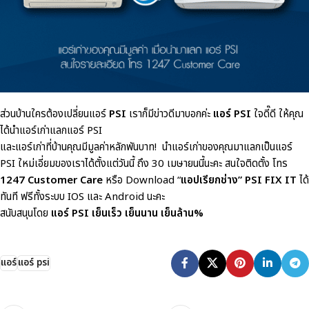
ส่วนบ้านใครต้องเปลี่ยนแอร์
PSI
เราก็มีข่าวดีมาบอกค่ะ
แอร์
PSI
ใจดี๊ดี
ให้คุณ
ได้นำแอร์เก่าแลกแอร์
PSI
และแอร์เก่าที่บ้านคุณมีมูลค่าหลักพันบาท
!
นำแอร์เก่าของคุณมาแลกเป็นแอร์
PSI
ใหม่เอี่ยมของเราได้ตั้งแต่วันนี้
ถึง
30
เมษายนนี้นะคะ
สนใจติดตั้ง
โทร
1247 Customer Care
หรือ
Download “
แอปเรียกช่าง
” PSI FIX IT
ได้
ทันที
ฟรีทั้งระบบ
IOS
และ
Android
นะคะ
สนับสนุนโดย
แอร์
PSI
เย็นเร็ว
เย็นนาน
เย็นล้าน
%
แอร์
แอร์ psi